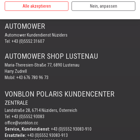
FORST & GARTENGERÄTE
Alle akzeptieren
Nein, anpassen
AUTOMOWER
PORTABLE WINCH
AUTOMOWER
Automower Kundendienst Nüziders
Tel:
+43 (0)5552 31607
AUTOMOWER SHOP LUSTENAU
Maria-Theresien-Straße 77, 6890 Lustenau
Harry Zudrell
Mobil:
+43 676 780 96 73
VONBLON POLARIS KUNDENCENTER
ZENTRALE
Landstraße 28, 6714 Nüziders, Österreich
Tel: +43 (0)5552 93083
office@vonblon.cc
Service, Kundendienst:
+43 (0)5552 93083-910
Ersatzteile:
+43 (0)5552 93083-913