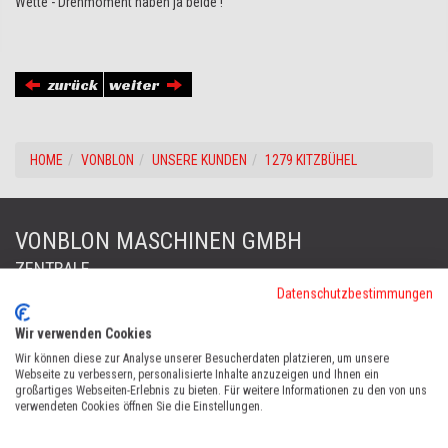
Wette - Drehmoment haben ja beide !
zurück
weiter
HOME
VONBLON
UNSERE KUNDEN
1279 KITZBÜHEL
VONBLON MASCHINEN GMBH
ZENTRALE
Datenschutzbestimmungen
FORST & GARTENGERÄTE
Wir verwenden Cookies
Landstraße 28, 6714 Nüziders, Österreich
Wir können diese zur Analyse unserer Besucherdaten platzieren, um unsere
Tel:
+43 (0)5552 63868
Webseite zu verbessern, personalisierte Inhalte anzuzeigen und Ihnen ein
großartiges Webseiten-Erlebnis zu bieten. Für weitere Informationen zu den von uns
Fax: +43 (0)5552 66745
verwendeten Cookies öffnen Sie die Einstellungen.
office@vonblon.cc