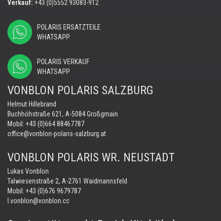
Verkauf:
+43 (0)5552 93083-912
POLARIS ERSATZTEILE
WHATSAPP
POLARIS VERKAUF
WHATSAPP
VONBLON POLARIS SALZBURG
Helmut Hillebrand
Buchhöhstraße 621, A-5084 Großgmain
Mobil:
+43 (0)664 88467787
office@vonblon-polaris-salzburg.at
VONBLON POLARIS WR. NEUSTADT
Lukas Vonblon
Talwiesenstraße 2, A-2761 Waidmannsfeld
Mobil:
+43 (0)676 9679787
l.vonblon@vonblon.cc