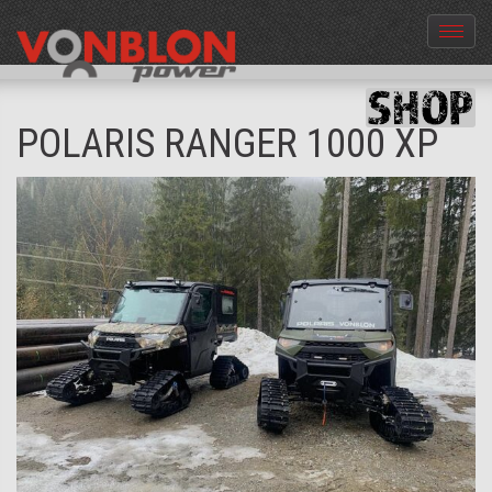
Menü
aus-
und
einble
POLARIS RANGER 1000 XP