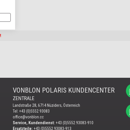
M
VONBLON POLARIS KUNDENCENTER
ZENTRALE
Landstraße 28, 6714 Nüziders, Österreich
Tel: +43 (0)5552 93083
office@vonblon.cc
Service, Kundendienst:
+43 (0)5552 93083-910
Ersatzteile:
+43 (0)5552 93083-913