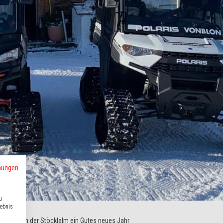
mungen
u
lebnis
 wünschen der Stöcklalm ein Gutes neues Jahr