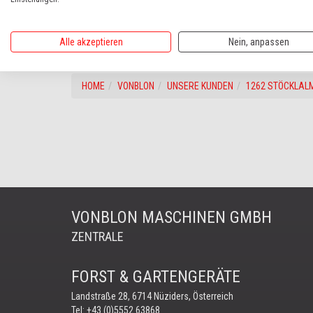
zurück
weiter
Alle akzeptieren
Nein, anpassen
HOME
VONBLON
UNSERE KUNDEN
1262 STÖCKLAL
VONBLON MASCHINEN GMBH
ZENTRALE
FORST & GARTENGERÄTE
Landstraße 28, 6714 Nüziders, Österreich
Tel:
+43 (0)5552 63868