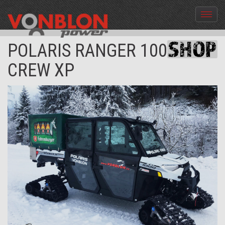
Menü
aus-
und
POLARIS RANGER 1000
einble
CREW XP