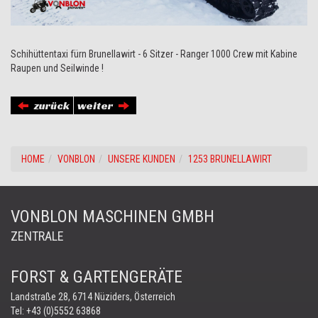
Schihüttentaxi fürn Brunellawirt - 6 Sitzer - Ranger 1000 Crew mit Kabine
Raupen und Seilwinde !
zurück
weiter
HOME
VONBLON
UNSERE KUNDEN
1253 BRUNELLAWIRT
VONBLON MASCHINEN GMBH
ZENTRALE
FORST & GARTENGERÄTE
Landstraße 28, 6714 Nüziders, Österreich
Tel:
+43 (0)5552 63868