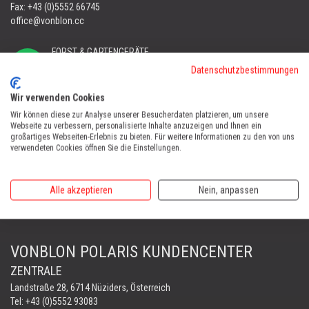
Fax: +43 (0)5552 66745
office@vonblon.cc
FORST & GARTENGERÄTE
AUTOMOWER
Datenschutzbestimmungen
PORTABLE WINCH
AUTOMOWER
Wir verwenden Cookies
Wir können diese zur Analyse unserer Besucherdaten platzieren, um unsere
Automower Kundendienst Nüziders
Webseite zu verbessern, personalisierte Inhalte anzuzeigen und Ihnen ein
Tel:
+43 (0)5552 31607
großartiges Webseiten-Erlebnis zu bieten. Für weitere Informationen zu den von uns
verwendeten Cookies öffnen Sie die Einstellungen.
AUTOMOWER SHOP LUSTENAU
Maria-Theresien-Straße 77, 6890 Lustenau
Alle akzeptieren
Nein, anpassen
Harry Zudrell
Mobil:
+43 676 780 96 73
VONBLON POLARIS KUNDENCENTER
ZENTRALE
Landstraße 28, 6714 Nüziders, Österreich
Tel: +43 (0)5552 93083