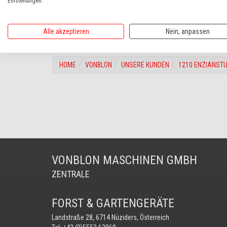
Ranger 1000 in Sommeroutfit mit dem Winterequipment am He
Einstellungen.
zurück
weiter
Alle akzeptieren
Nein, anpassen
HOME
VONBLON
UNSERE KUNDEN
1210 ENZIANST
VONBLON MASCHINEN GMBH
ZENTRALE
FORST & GARTENGERÄTE
Landstraße 28, 6714 Nüziders, Österreich