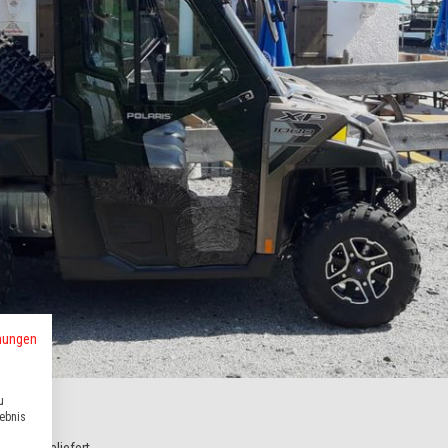
mungen
u
lebnis