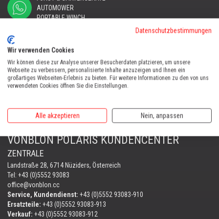
AUTOMOWER
PORTABLE WINCH
Datenschutzbestimmungen
AUTOMOWER
Automower Kundendienst Nüziders
Wir verwenden Cookies
Tel:
+43 (0)5552 31607
Wir können diese zur Analyse unserer Besucherdaten platzieren, um unsere
Webseite zu verbessern, personalisierte Inhalte anzuzeigen und Ihnen ein
AUTOMOWER SHOP LUSTENAU
großartiges Webseiten-Erlebnis zu bieten. Für weitere Informationen zu den von uns
verwendeten Cookies öffnen Sie die Einstellungen.
Maria-Theresien-Straße 77, 6890 Lustenau
Harry Zudrell
Mobil:
+43 676 780 96 73
Alle akzeptieren
Nein, anpassen
VONBLON POLARIS KUNDENCENTER
ZENTRALE
Landstraße 28, 6714 Nüziders, Österreich
Tel: +43 (0)5552 93083
office@vonblon.cc
Service, Kundendienst:
+43 (0)5552 93083-910
Ersatzteile:
+43 (0)5552 93083-913
Verkauf:
+43 (0)5552 93083-912