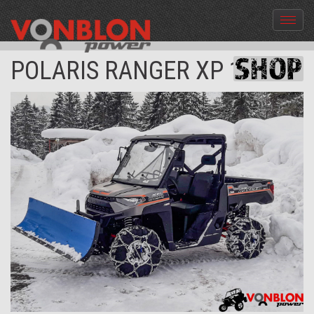
Menü
aus-
und
POLARIS RANGER XP 1000
einble