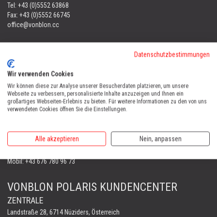
Tel:
+43 (0)5552 63868
Fax: +43 (0)5552 66745
office@vonblon.cc
FORST & GARTENGERÄTE
Datenschutzbestimmungen
AUTOMOWER
PORTABLE WINCH
Wir verwenden Cookies
AUTOMOWER
Wir können diese zur Analyse unserer Besucherdaten platzieren, um unsere
Webseite zu verbessern, personalisierte Inhalte anzuzeigen und Ihnen ein
Automower Kundendienst Nüziders
großartiges Webseiten-Erlebnis zu bieten. Für weitere Informationen zu den von uns
Tel:
+43 (0)5552 31607
verwendeten Cookies öffnen Sie die Einstellungen.
AUTOMOWER SHOP LUSTENAU
Alle akzeptieren
Nein, anpassen
Maria-Theresien-Straße 77, 6890 Lustenau
Harry Zudrell
Mobil:
+43 676 780 96 73
VONBLON POLARIS KUNDENCENTER
ZENTRALE
Landstraße 28, 6714 Nüziders, Österreich