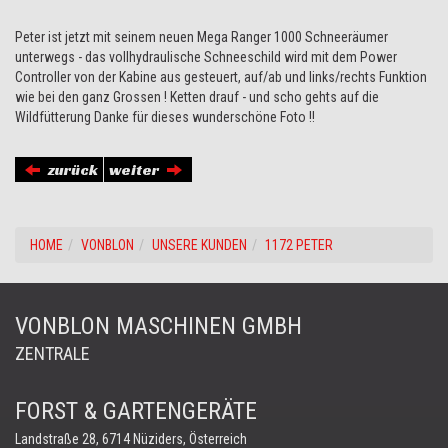
Peter ist jetzt mit seinem neuen Mega Ranger 1000 Schneeräumer
unterwegs - das vollhydraulische Schneeschild wird mit dem Power
Controller von der Kabine aus gesteuert, auf/ab und links/rechts Funktion
wie bei den ganz Grossen ! Ketten drauf - und scho gehts auf die
Wildfütterung Danke für dieses wunderschöne Foto !!
zurück
weiter
HOME
VONBLON
UNSERE KUNDEN
1172 PETER
VONBLON MASCHINEN GMBH
ZENTRALE
FORST & GARTENGERÄTE
Landstraße 28, 6714 Nüziders, Österreich