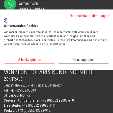
AUTOMOWER
PORTABLE WINCH
Datenschutzbestimmungen
AUTOMOWER
Automower Kundendienst Nüziders
Wir verwenden Cookies
Tel:
+43 (0)5552 31607
Wir können diese zur Analyse unserer Besucherdaten platzieren, um unsere
Webseite zu verbessern, personalisierte Inhalte anzuzeigen und Ihnen ein
AUTOMOWER SHOP LUSTENAU
großartiges Webseiten-Erlebnis zu bieten. Für weitere Informationen zu den von uns
verwendeten Cookies öffnen Sie die Einstellungen.
Maria-Theresien-Straße 77, 6890 Lustenau
Harry Zudrell
Mobil:
+43 676 780 96 73
Alle akzeptieren
Nein, anpassen
VONBLON POLARIS KUNDENCENTER
ZENTRALE
Landstraße 28, 6714 Nüziders, Österreich
Tel: +43 (0)5552 93083
office@vonblon.cc
Service, Kundendienst:
+43 (0)5552 93083-910
Ersatzteile:
+43 (0)5552 93083-913
Verkauf:
+43 (0)5552 93083-912