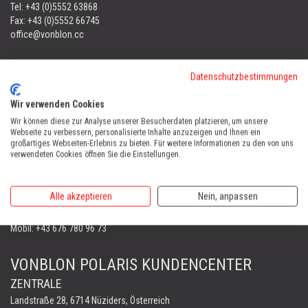
Tel:
+43 (0)5552 63868
Fax: +43 (0)5552 66745
office@vonblon.cc
FORST & GARTENGERÄTE
Datenschutzbestimmungen
AUTOMOWER
PORTABLE WINCH
Wir verwenden Cookies
AUTOMOWER
Wir können diese zur Analyse unserer Besucherdaten platzieren, um unsere
Webseite zu verbessern, personalisierte Inhalte anzuzeigen und Ihnen ein
Automower Kundendienst Nüziders
großartiges Webseiten-Erlebnis zu bieten. Für weitere Informationen zu den von uns
Tel:
+43 (0)5552 31607
verwendeten Cookies öffnen Sie die Einstellungen.
AUTOMOWER SHOP LUSTENAU
Alle akzeptieren
Nein, anpassen
Maria-Theresien-Straße 77, 6890 Lustenau
Harry Zudrell
Mobil:
+43 676 780 96 73
VONBLON POLARIS KUNDENCENTER
ZENTRALE
Landstraße 28, 6714 Nüziders, Österreich