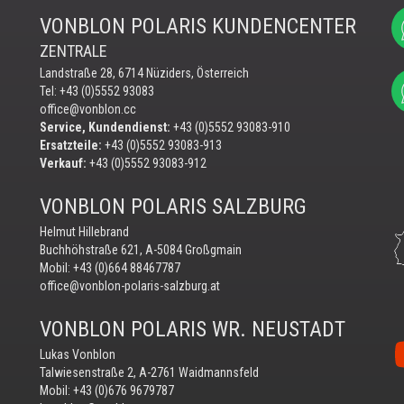
VONBLON POLARIS KUNDENCENTER
ZENTRALE
Landstraße 28, 6714 Nüziders, Österreich
Tel: +43 (0)5552 93083
office@vonblon.cc
Service, Kundendienst:
+43 (0)5552 93083-910
Ersatzteile:
+43 (0)5552 93083-913
Verkauf:
+43 (0)5552 93083-912
VONBLON POLARIS SALZBURG
Helmut Hillebrand
Buchhöhstraße 621, A-5084 Großgmain
Mobil:
+43 (0)664 88467787
office@vonblon-polaris-salzburg.at
VONBLON POLARIS WR. NEUSTADT
Vo
Lukas Vonblon
au
Talwiesenstraße 2, A-2761 Waidmannsfeld
Yo
Mobil:
+43 (0)676 9679787