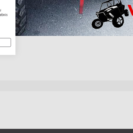
u
lebnis
Austria