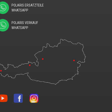
POLARIS ERSATZTEILE
WHATSAPP
POLARIS VERKAUF
WHATSAPP
nblon
Vonblon
Vonblon
f
auf
auf
uTube
Facebook
Instagram