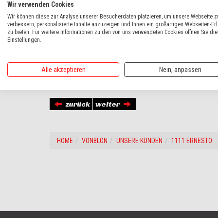
Wir verwenden Cookies
Wir können diese zur Analyse unserer Besucherdaten platzieren, um unsere Webseite z
verbessern, personalisierte Inhalte anzuzeigen und Ihnen ein großartiges Webseiten-Er
zu bieten. Für weitere Informationen zu den von uns verwendeten Cookies öffnen Sie die
Einstellungen.
Alle akzeptieren
Nein, anpassen
Ernesto holt sich bereits den 4. Polaris von Vonblon Polaris 
zurück
weiter
HOME
VONBLON
UNSERE KUNDEN
1111 ERNESTO