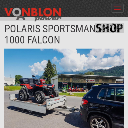
Menü
aus-
und
POLARIS SPORTSMAN XP
einble
1000 FALCON