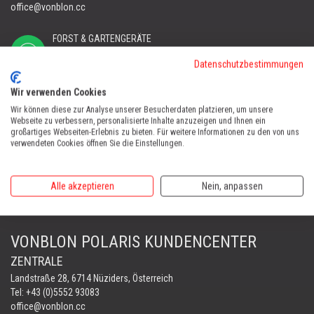
office@vonblon.cc
FORST & GARTENGERÄTE
AUTOMOWER
Datenschutzbestimmungen
PORTABLE WINCH
AUTOMOWER
Wir verwenden Cookies
Automower Kundendienst Nüziders
Wir können diese zur Analyse unserer Besucherdaten platzieren, um unsere
Webseite zu verbessern, personalisierte Inhalte anzuzeigen und Ihnen ein
Tel:
+43 (0)5552 31607
großartiges Webseiten-Erlebnis zu bieten. Für weitere Informationen zu den von uns
verwendeten Cookies öffnen Sie die Einstellungen.
AUTOMOWER SHOP LUSTENAU
Maria-Theresien-Straße 77, 6890 Lustenau
Alle akzeptieren
Nein, anpassen
Harry Zudrell
Mobil:
+43 676 780 96 73
VONBLON POLARIS KUNDENCENTER
ZENTRALE
Landstraße 28, 6714 Nüziders, Österreich
Tel: +43 (0)5552 93083
office@vonblon.cc