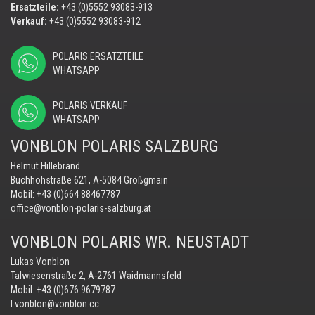
Ersatzteile:
+43 (0)5552 93083-913
Verkauf:
+43 (0)5552 93083-912
POLARIS ERSATZTEILE
WHATSAPP
POLARIS VERKAUF
WHATSAPP
VONBLON POLARIS SALZBURG
Helmut Hillebrand
Buchhöhstraße 621, A-5084 Großgmain
Mobil:
+43 (0)664 88467787
office@vonblon-polaris-salzburg.at
VONBLON POLARIS WR. NEUSTADT
Lukas Vonblon
Talwiesenstraße 2, A-2761 Waidmannsfeld
Mobil:
+43 (0)676 9679787
l.vonblon@vonblon.cc