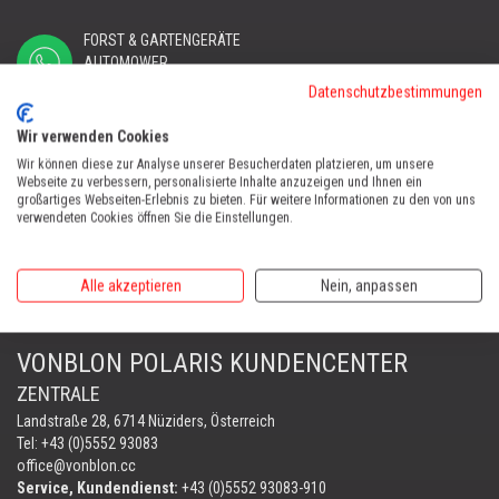
FORST & GARTENGERÄTE
AUTOMOWER
PORTABLE WINCH
Datenschutzbestimmungen
AUTOMOWER
Wir verwenden Cookies
Automower Kundendienst Nüziders
Wir können diese zur Analyse unserer Besucherdaten platzieren, um unsere
Tel:
+43 (0)5552 31607
Webseite zu verbessern, personalisierte Inhalte anzuzeigen und Ihnen ein
großartiges Webseiten-Erlebnis zu bieten. Für weitere Informationen zu den von uns
verwendeten Cookies öffnen Sie die Einstellungen.
AUTOMOWER SHOP LUSTENAU
Maria-Theresien-Straße 77, 6890 Lustenau
Harry Zudrell
Alle akzeptieren
Nein, anpassen
Mobil:
+43 676 780 96 73
VONBLON POLARIS KUNDENCENTER
ZENTRALE
Landstraße 28, 6714 Nüziders, Österreich
Tel: +43 (0)5552 93083
office@vonblon.cc
Service, Kundendienst:
+43 (0)5552 93083-910