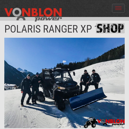
Menü
aus-
und
POLARIS RANGER XP 1000
einble