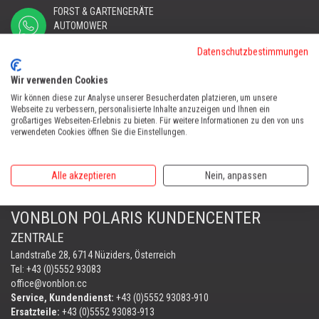
FORST & GARTENGERÄTE
AUTOMOWER
PORTABLE WINCH
Datenschutzbestimmungen
AUTOMOWER
Wir verwenden Cookies
Automower Kundendienst Nüziders
Tel:
+43 (0)5552 31607
Wir können diese zur Analyse unserer Besucherdaten platzieren, um unsere
Webseite zu verbessern, personalisierte Inhalte anzuzeigen und Ihnen ein
großartiges Webseiten-Erlebnis zu bieten. Für weitere Informationen zu den von uns
AUTOMOWER SHOP LUSTENAU
verwendeten Cookies öffnen Sie die Einstellungen.
Maria-Theresien-Straße 77, 6890 Lustenau
Harry Zudrell
Alle akzeptieren
Nein, anpassen
Mobil:
+43 676 780 96 73
VONBLON POLARIS KUNDENCENTER
ZENTRALE
Landstraße 28, 6714 Nüziders, Österreich
Tel: +43 (0)5552 93083
office@vonblon.cc
Service, Kundendienst:
+43 (0)5552 93083-910
Ersatzteile:
+43 (0)5552 93083-913