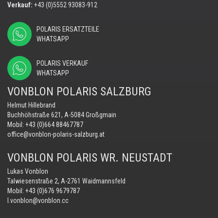
Verkauf:
+43 (0)5552 93083-912
POLARIS ERSATZTEILE
WHATSAPP
POLARIS VERKAUF
WHATSAPP
VONBLON POLARIS SALZBURG
Helmut Hillebrand
Buchhöhstraße 621, A-5084 Großgmain
Mobil:
+43 (0)664 88467787
office@vonblon-polaris-salzburg.at
VONBLON POLARIS WR. NEUSTADT
Lukas Vonblon
Talwiesenstraße 2, A-2761 Waidmannsfeld
Mobil:
+43 (0)676 9679787
l.vonblon@vonblon.cc