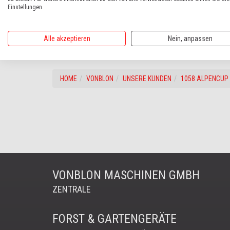
Einstellungen.
Polaris Alps rockt
Alle akzeptieren
Nein, anpassen
zurück
weiter
HOME
VONBLON
UNSERE KUNDEN
1058 ALPENCUP
VONBLON MASCHINEN GMBH
ZENTRALE
FORST & GARTENGERÄTE