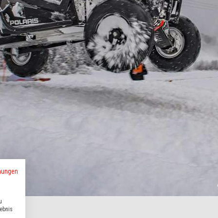
mungen
u
lebnis
encup!