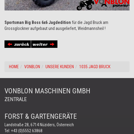
Sportsman Big Boss 6x6 Jagdedition
für die Jagd Bruck am
Grossglockner aufgebaut und ausgeliefert, Weidmannsheil !
zurück
weiter
HOME
VONBLON
UNSERE KUNDEN
1035 JAGD BRUCK
VONBLON MASCHINEN GMBH
ZENTRALE
FORST & GARTENGERÄTE
Landstraße 28, 6714 Nüziders, Österreich
Tel:
+43 (0)5552 63868