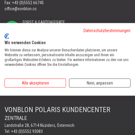
Fax: +43 (0)5552 66745
office@vonblon.cc
FORST & GARTENGERÄTE
AUTOMOWER
Datenschutzbestimmungen
PORTABLE WINCH
Wir verwenden Cookies
AUTOMOWER
Wir können diese zur Analyse unserer Besucherdaten platzieren, um unsere
Automower Kundendienst Nüziders
Webseite zu verbessern, personalisierte Inhalte anzuzeigen und Ihnen ein
Tel:
+43 (0)5552 31607
großartiges Webseiten-Erlebnis zu bieten. Für weitere Informationen zu den von uns
verwendeten Cookies öffnen Sie die Einstellungen.
AUTOMOWER SHOP LUSTENAU
Maria-Theresien-Straße 77, 6890 Lustenau
Alle akzeptieren
Nein, anpassen
Harry Zudrell
Mobil:
+43 676 780 96 73
VONBLON POLARIS KUNDENCENTER
ZENTRALE
Landstraße 28, 6714 Nüziders, Österreich
Tel: +43 (0)5552 93083