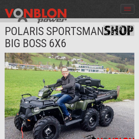
Menü
aus-
und
POLARIS SPORTSMAN 570
einble
BIG BOSS 6X6