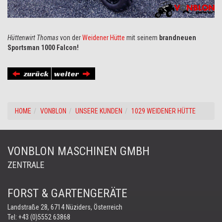
Hüttenwirt Thomas
von der
Weidener Hütte
mit seinem
brandneuen
Sportsman 1000 Falcon!
zurück
weiter
HOME
VONBLON
UNSERE KUNDEN
1029 WEIDENER HÜTTE
VONBLON MASCHINEN GMBH
ZENTRALE
FORST & GARTENGERÄTE
Landstraße 28, 6714 Nüziders, Österreich
Tel:
+43 (0)5552 63868