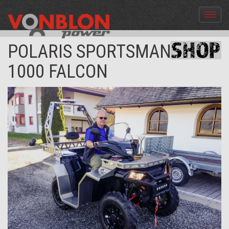
Menü
aus-
und
POLARIS SPORTSMAN XP
einble
1000 FALCON