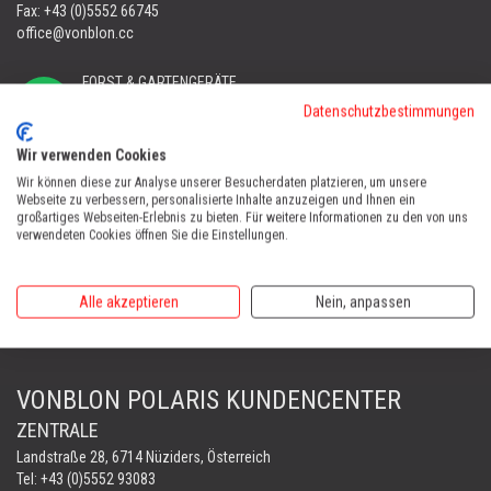
Fax: +43 (0)5552 66745
office@vonblon.cc
FORST & GARTENGERÄTE
AUTOMOWER
Datenschutzbestimmungen
PORTABLE WINCH
AUTOMOWER
Wir verwenden Cookies
Wir können diese zur Analyse unserer Besucherdaten platzieren, um unsere
Automower Kundendienst Nüziders
Webseite zu verbessern, personalisierte Inhalte anzuzeigen und Ihnen ein
Tel:
+43 (0)5552 31607
großartiges Webseiten-Erlebnis zu bieten. Für weitere Informationen zu den von uns
verwendeten Cookies öffnen Sie die Einstellungen.
AUTOMOWER SHOP LUSTENAU
Maria-Theresien-Straße 77, 6890 Lustenau
Alle akzeptieren
Nein, anpassen
Harry Zudrell
Mobil:
+43 676 780 96 73
VONBLON POLARIS KUNDENCENTER
ZENTRALE
Landstraße 28, 6714 Nüziders, Österreich
Tel: +43 (0)5552 93083