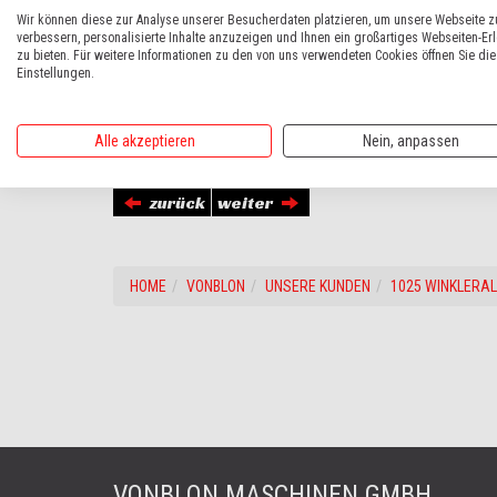
Wir können diese zur Analyse unserer Besucherdaten platzieren, um unsere Webseite z
verbessern, personalisierte Inhalte anzuzeigen und Ihnen ein großartiges Webseiten-Er
zu bieten. Für weitere Informationen zu den von uns verwendeten Cookies öffnen Sie die
Einstellungen.
Alle akzeptieren
Nein, anpassen
Neuer
Ranger 1000 XP mit 80 PS, Kabine, Heizung, Dibon
zurück
weiter
HOME
VONBLON
UNSERE KUNDEN
1025 WINKLERA
VONBLON MASCHINEN GMBH