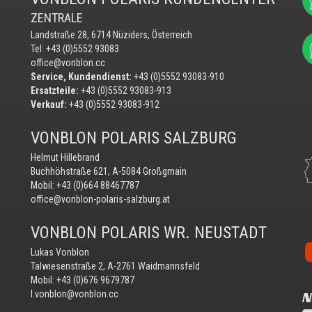
ZENTRALE
Landstraße 28, 6714 Nüziders, Österreich
Tel: +43 (0)5552 93083
office@vonblon.cc
Service, Kundendienst:
+43 (0)5552 93083-910
Ersatzteile:
+43 (0)5552 93083-913
Verkauf:
+43 (0)5552 93083-912
VONBLON POLARIS SALZBURG
Helmut Hillebrand
Buchhöhstraße 621, A-5084 Großgmain
Mobil:
+43 (0)664 88467787
office@vonblon-polaris-salzburg.at
VONBLON POLARIS WR. NEUSTADT
Vo
Lukas Vonblon
au
Talwiesenstraße 2, A-2761 Waidmannsfeld
Yo
Mobil:
+43 (0)676 9679787
N
l.vonblon@vonblon.cc