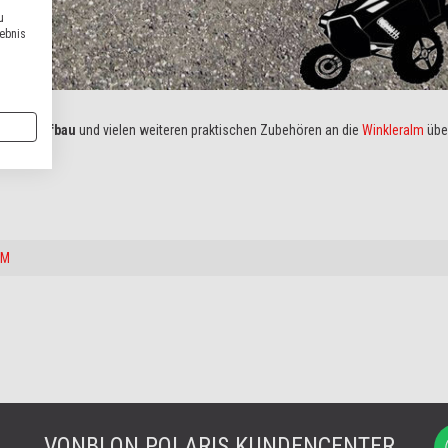
u
lebnis
d Heckaufbau
und vielen weiteren praktischen Zubehören an die
Winkleralm
übe
LM
VONBLON POLARIS KUNDENCENTER