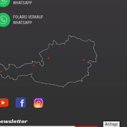
WHATSAPP
POLARIS VERKAUF
WHATSAPP
nblon
Vonblon
Vonblon
f
auf
auf
uTube
Facebook
Instagram
ewsletter
Anfrage