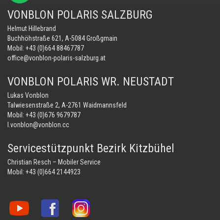
VONBLON POLARIS SALZBURG
Helmut Hillebrand
Buchhöhstraße 621, A-5084 Großgmain
Mobil:
+43 (0)664 88467787
office@vonblon-polaris-salzburg.at
VONBLON POLARIS WR. NEUSTADT
Lukas Vonblon
Talwiesenstraße 2, A-2761 Waidmannsfeld
Mobil:
+43 (0)676 9679787
l.vonblon@vonblon.cc
Servicestützpunkt Bezirk Kitzbühel
Christian Resch – Mobiler Service
Mobil:
+43 (0)664 2144923
Vonblon
Vonblon
Vonblon
auf
auf
auf