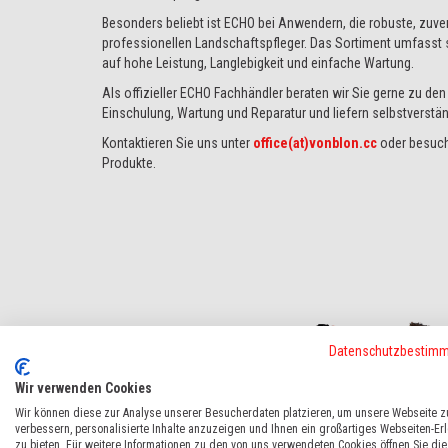
Besonders beliebt ist ECHO bei Anwendern, die robuste, zuve
professionellen Landschaftspfleger. Das Sortiment umfasst
auf hohe Leistung, Langlebigkeit und einfache Wartung.
Als offizieller ECHO Fachhändler beraten wir Sie gerne zu de
Einschulung, Wartung und Reparatur und liefern selbstverstän
Kontaktieren Sie uns unter
office(at)vonblon.cc
oder besuche
Produkte.
Datenschutzbestim
Wir verwenden Cookies
Wir können diese zur Analyse unserer Besucherdaten platzieren, um unsere Webseite z
verbessern, personalisierte Inhalte anzuzeigen und Ihnen ein großartiges Webseiten-Er
zu bieten. Für weitere Informationen zu den von uns verwendeten Cookies öffnen Sie die